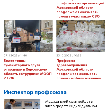
профсоюзных организаций
Московской области
продолжают оказывать
помощь участникам СВО
23.10.2023 в 10:38
07.11.2023 в 11:40
Профсоюз
Более тонны
здравоохранения
гуманитарного груза
Московской области
отправили в Херсонскую
продолжает оказывать
область сотрудники МООП
помощь мобилизованным
РЗ РФ
Инспектор профсоюза
Медицинский халат войдет в
число средств индивидуальной