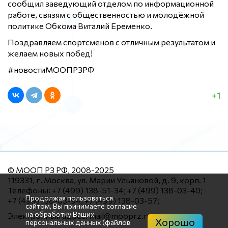
сообщил заведующий отделом по информационной
работе, связям с общественностью и молодёжной
политике Обкома Виталий Еременко.
Поздравляем спортсменов с отличным результатом и
желаем новых побед!
#новостиМООПРЗРФ
+1
© МООП РЗ РФ, 2008-2025
119331, г. Москва, ул. Марии Ульяновой, д. 9, корп. 1
Телефоны: +7 (499) 138-51-34; +7 (499) 138-03-40;
Продолжая пользоваться
+7 (499) 138-03-94; +7 (499) 138-03-57;
сайтом, Вы принимаете согласие
на обработку Ваших
Электронный адрес: mail@mooprz.ru
Хорошо
персональных данных (файлов