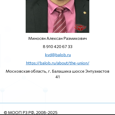
Миносян Алексан Размикович
8 910 420 67 33
kvd@balob.ru
https://balob.ru/about/the-union/
Московская область, г. Балашиха шоссе Энтузиастов
41
© МООП РЗ РФ, 2008-2025