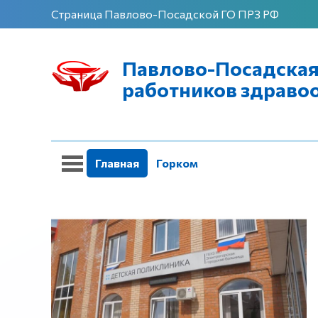
Страница Павлово-Посадской ГО ПРЗ РФ
Павлово-Посадская
работников здраво
Главная
Горком