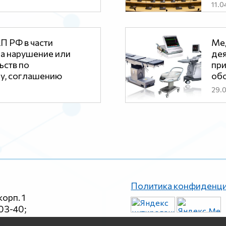
11.0
П РФ в части
Ме
за нарушение или
дея
ьств по
при
у, соглашению
обо
29.
Политика конфиденц
корп. 1
-03-40;