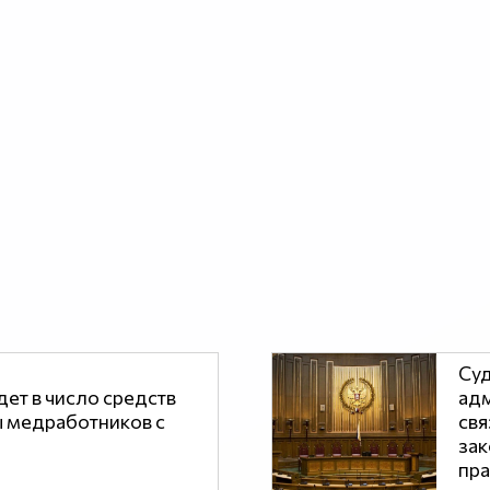
Суд
ет в число средств
адм
 медработников с
свя
зак
пра