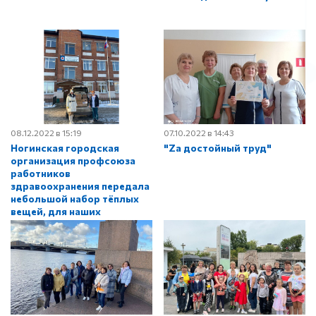
08.12.2022 в 15:19
07.10.2022 в 14:43
Ногинская городская
"Zа достойный труд"
организация профсоюза
работников
здравоохранения передала
небольшой набор тёплых
вещей, для наших
военнослужащих.