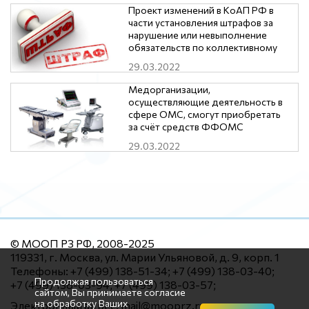
нормативных правовых актов
Проект изменений в КоАП РФ в
части установления штрафов за
нарушение или невыполнение
обязательств по коллективному
договору, соглашению
29.03.2022
Медорганизации,
осуществляющие деятельность в
сфере ОМС, смогут приобретать
за счёт средств ФФОМС
оборудование стоимостью до 1
29.03.2022
млн. рублей.
© МООП РЗ РФ, 2008-2025
119331, г. Москва, ул. Марии Ульяновой, д. 9, корп. 1
Телефоны: +7 (499) 138-51-34; +7 (499) 138-03-40;
Продолжая пользоваться
+7 (499) 138-03-94; +7 (499) 138-03-57;
сайтом, Вы принимаете согласие
на обработку Ваших
Электронный адрес: mail@mooprz.ru