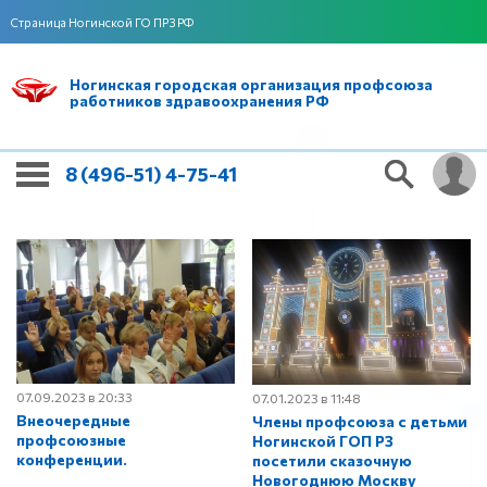
Страница Ногинской ГО ПРЗ РФ
Ногинская городская организация профсоюза
работников здравоохранения РФ
8 (496-51) 4-75-41
07.09.2023 в 20:33
07.01.2023 в 11:48
Внеочередные
Члены профсоюза с детьми
профсоюзные
Ногинской ГОП РЗ
конференции.
посетили сказочную
Новогоднюю Москву