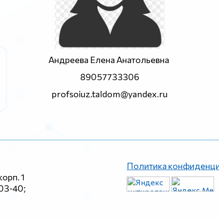
Андреева Елена Анатольевна
89057733306
profsoiuz.taldom@yandex.ru
Политика конфиденц
корп. 1
-03-40;