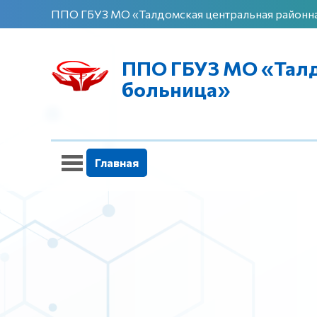
ППО ГБУЗ МО «Талдомская центральная районн
ППО ГБУЗ МО «Талд
больница»
Главная