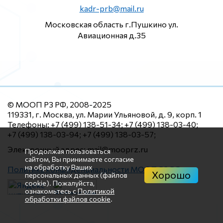
kadr-prb@mail.ru
Московская область г.Пушкино ул.
Авиационная д.35
© МООП РЗ РФ, 2008-2025
119331, г. Москва, ул. Марии Ульяновой, д. 9, корп. 1
Телефоны: +7 (499) 138-51-34; +7 (499) 138-03-40;
+7 (499) 138-03-94; +7 (499) 138-03-57;
Электронный адрес: mail@mooprz.ru
Продолжая пользоваться
сайтом, Вы принимаете согласие
на обработку Ваших
Политика конфиденциальности МООП РЗ РФ
Хорошо
персональных данных (файлов
cookie). Пожалуйста,
ознакомьтесь с
Политикой
обработки файлов cookie
.