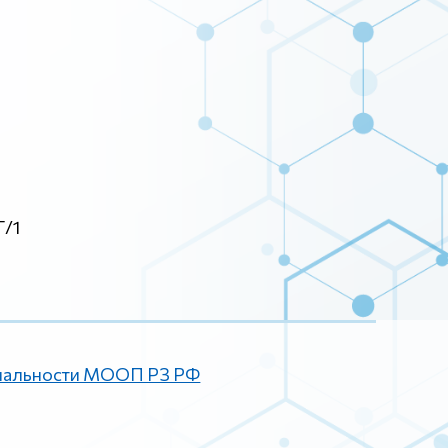
Г/1
иальности МООП РЗ РФ