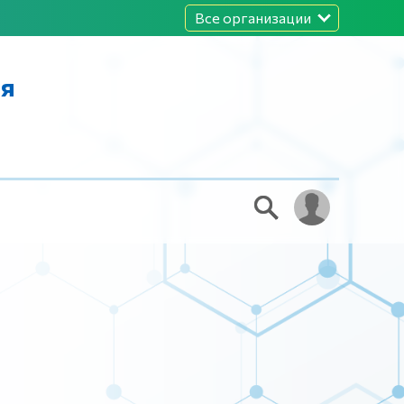
Все организации
ля