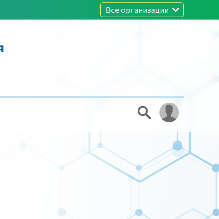
Все организации
я