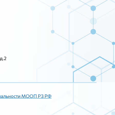
д.2
иальности МООП РЗ РФ