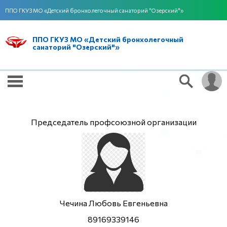
ППО ГКУЗ МО «Детский бронхолегочный санаторий "Озерский"»
ППО ГКУЗ МО «Детский бронхолегочный
санаторий "Озерский"»
Председатель профсоюзной организации
Чечина Любовь Евгеньевна
89169339146