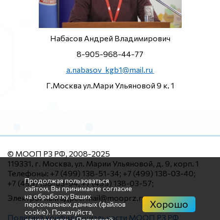
Набасов Андрей Владимирович
8-905-968-44-77
a.nabasov_kgb1@mail.ru
Г.Москва ул.Мари Ульяновой 9 к. 1
© МООП РЗ РФ, 2008-2025
119331, г. Москва, ул. Марии Ульяновой, д. 9, корп. 1
Телефоны: +7 (499) 138-51-34; +7 (499) 138-03-40;
Продолжая пользоваться
+7 (499) 138-03-94; +7 (499) 138-03-57;
сайтом, Вы принимаете согласие
на обработку Ваших
Электронный адрес: mail@mooprz.ru
Хорошо
персональных данных (файлов
cookie). Пожалуйста,
Политика конфиденциальности МООП РЗ РФ
ознакомьтесь с
Политикой