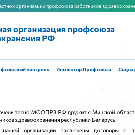
астной организации профсоюза работников здравоохран
ная организация профсоюза
охранения РФ
фсоюзный контроль
Инспектор Профсоюза
Соцпа
Контакты
 очень тесно МООПРЗ РФ дружит с Минской област
ников здравоохранения республики Беларусь.
 нашей организации заключены договоры о в