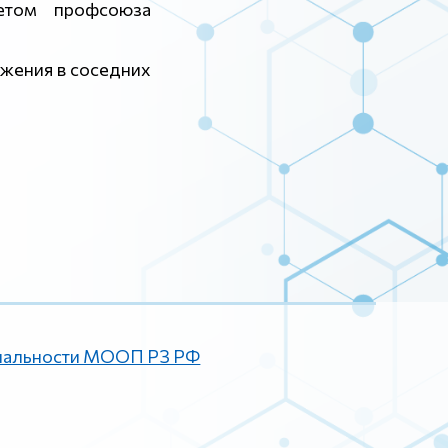
етом профсоюза
жения в соседних
иальности МООП РЗ РФ