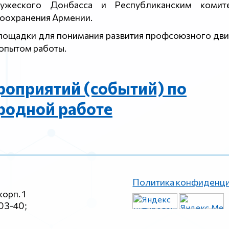
ужеского Донбасса и Республиканским комит
воохранения Армении.
площадки для понимания развития профсоюзного дви
 опытом работы.
роприятий (событий) по
одной работе
Политика конфиденц
корп. 1
-03-40;