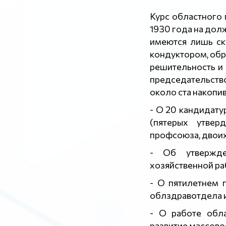
Курс областного 
1930 года на дол
имеются лишь ску
кондуктором, обр
решительность и 
председательств
около ста накопи
- О 20 кандидату
(пятерых утвер
профсоюза, двоих
- Об утвержде
хозяйственной ра
- О пятилетнем 
облздравотдела и
- О работе обла
развитие массово