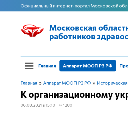
Официальный интернет-портал Московской обл
Московская област
работников здраво
Главная
Аппарат МООП РЗ РФ
Про
Оздоровление
Международная работа
Главная
»
Аппарат МООП РЗ РФ
»
Историческая
К организационному у
06.08.2021 в 15:10
1280