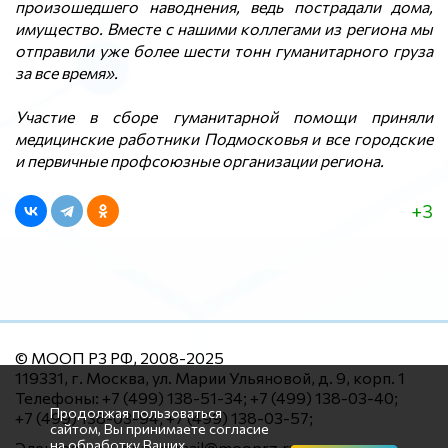
произошедшего наводнения, ведь пострадали дома,
имущество. Вместе с нашими коллегами из региона мы
отправили уже более шести тонн гуманитарного груза
за все время».
Участие в сборе гуманитарной помощи приняли
медицинские работники Подмосковья и все городские
и первичные профсоюзные организации региона.
+3
© МООП РЗ РФ, 2008-2025
119331, г. Москва, ул. Марии Ульяновой, д. 9, корп. 1
Телефоны: +7 (499) 138-51-34; +7 (499) 138-03-40;
Продолжая пользоваться
+7 (499) 138-03-94; +7 (499) 138-03-57;
сайтом, Вы принимаете согласие
на обработку Ваших
Электронный адрес: mail@mooprz.ru