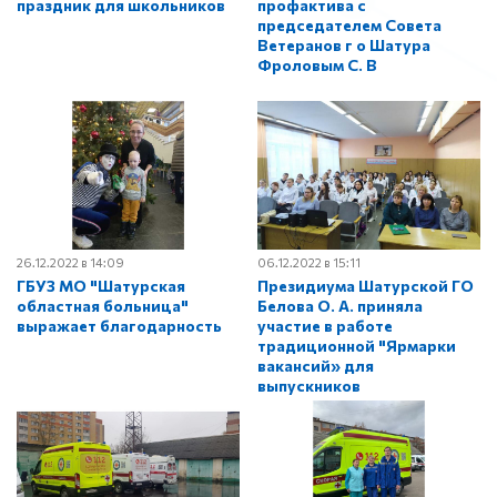
праздник для школьников
профактива с
председателем Совета
Ветеранов г о Шатура
Фроловым С. В
26.12.2022 в 14:09
06.12.2022 в 15:11
ГБУЗ МО "Шатурская
Президиума Шатурской ГО
областная больница"
Белова О. А. приняла
выражает благодарность
участие в работе
традиционной "Ярмарки
вакансий» для
выпускников