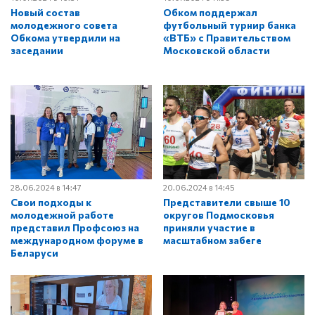
Новый состав
Обком поддержал
молодежного совета
футбольный турнир банка
Обкома утвердили на
«ВТБ» с Правительством
заседании
Московской области
28.06.2024 в 14:47
20.06.2024 в 14:45
Свои подходы к
Представители свыше 10
молодежной работе
округов Подмосковья
представил Профсоюз на
приняли участие в
международном форуме в
масштабном забеге
Беларуси