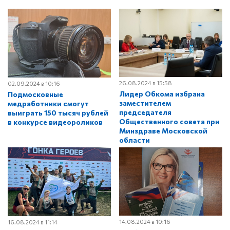
26.08.2024 в 15:58
02.09.2024 в 10:16
Лидер Обкома избрана
Подмосковные
заместителем
медработники смогут
председателя
выиграть 150 тысяч рублей
Общественного совета при
в конкурсе видеороликов
Минздраве Московской
области
14.08.2024 в 10:16
16.08.2024 в 11:14