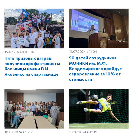
12.07.2024 в 11:04
15.07.2024 в 10:04
90 детей сотрудников
Пять призовых наград
МОНИКИ им. М.Ф.
получили профактивисты
Владимирского пройдут
больницы имени В.И.
оздоровление за 10% от
Яковенко на спартакиаде
стоимости
10.07.2024 в 16:51
10.07.2024 в 11:39