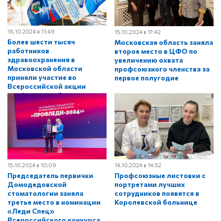
16.10.2024 в 11:49
15.10.2024 в 17:42
Более шести тысяч
Московская область заняла
работников
второе место в ЦФО по
здравоохранения в
увеличению охвата
Московской области
профсоюзного членства за
приняли участие во
первое полугодие
Всероссийской акции
профсоюзов «За
достойный труд»
15.10.2024 в 10:09
14.10.2024 в 14:52
Председатель первички
Профсоюзные листовки с
Домодедовской
портретами лучших
стоматологии заняла
сотрудников появятся в
третье место в номинации
Королевской больнице
«Леди Спец»
Всероссийского конкурса