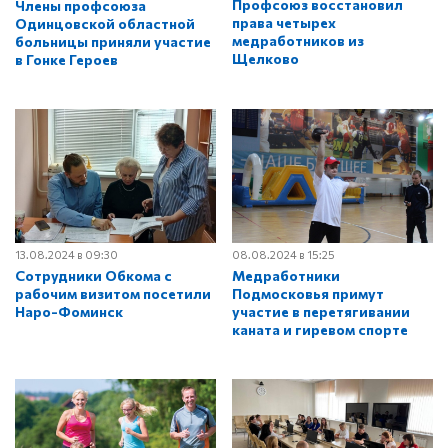
Профсоюз восстановил
Члены профсоюза
права четырех
Одинцовской областной
медработников из
больницы приняли участие
Щелково
в Гонке Героев
13.08.2024 в 09:30
08.08.2024 в 15:25
Сотрудники Обкома с
Медработники
рабочим визитом посетили
Подмосковья примут
Наро-Фоминск
участие в перетягивании
каната и гиревом спорте