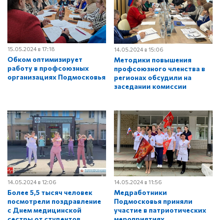
15.05.2024 в 17:18
14.05.2024 в 15:06
Обком оптимизирует
Методики повышения
работу в профсоюзных
профсоюзного членства в
организациях Подмосковья
регионах обсудили на
заседании комиссии
14.05.2024 в 12:06
14.05.2024 в 11:56
Более 5,5 тысяч человек
Медработники
посмотрели поздравление
Подмосковья приняли
с Днем медицинской
участие в патриотических
сестры от студентов
мероприятиях