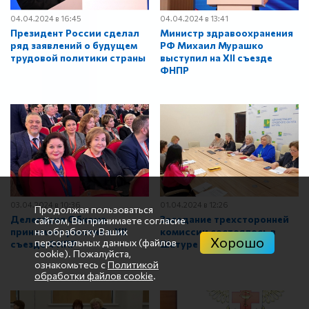
04.04.2024 в 16:45
04.04.2024 в 13:41
Президент России сделал
Министр здравоохранения
ряд заявлений о будущем
РФ Михаил Мурашко
трудовой политики страны
выступил на XII съезде
ФНПР
03.04.2024 в 10:36
01.04.2024 в 12:26
Продолжая пользоваться
Делегация Обкома
Заседание трехсторонней
сайтом, Вы принимаете согласие
принимает участие в XII
комиссии состоялось в
на обработку Ваших
Хорошо
персональных данных (файлов
съезде ФНПР
Шатуре
cookie). Пожалуйста,
ознакомьтесь с
Политикой
обработки файлов cookie
.