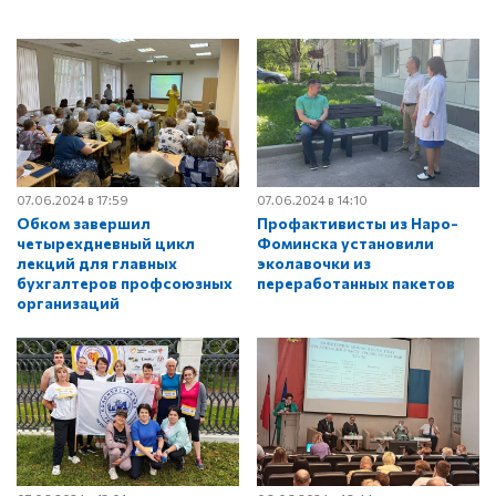
07.06.2024 в 17:59
07.06.2024 в 14:10
Обком завершил
Профактивисты из Наро-
четырехдневный цикл
Фоминска установили
лекций для главных
эколавочки из
бухгалтеров профсоюзных
переработанных пакетов
организаций