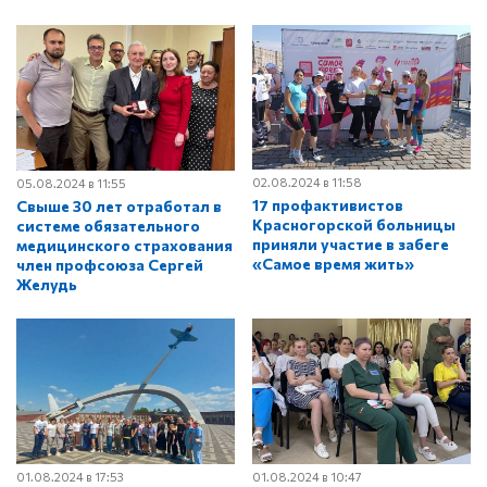
02.08.2024 в 11:58
05.08.2024 в 11:55
17 профактивистов
Свыше 30 лет отработал в
Красногорской больницы
системе обязательного
приняли участие в забеге
медицинского страхования
«Самое время жить»
член профсоюза Сергей
Желудь
01.08.2024 в 17:53
01.08.2024 в 10:47