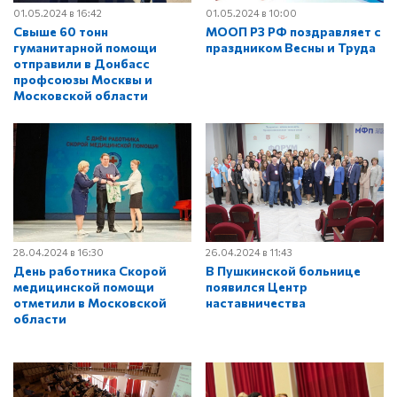
01.05.2024 в 16:42
01.05.2024 в 10:00
Свыше 60 тонн
МООП РЗ РФ поздравляет с
гуманитарной помощи
праздником Весны и Труда
отправили в Донбасс
профсоюзы Москвы и
Московской области
28.04.2024 в 16:30
26.04.2024 в 11:43
День работника Скорой
В Пушкинской больнице
медицинской помощи
появился Центр
отметили в Московской
наставничества
области