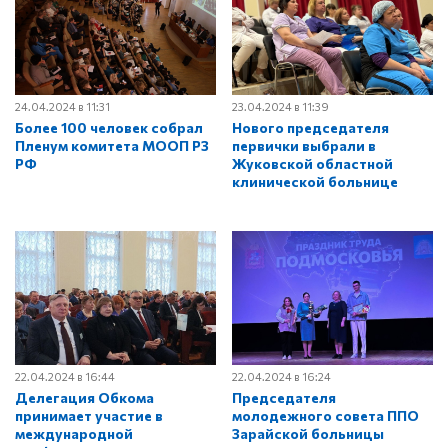
24.04.2024 в 11:31
23.04.2024 в 11:39
Более 100 человек собрал
Нового председателя
Пленум комитета МООП РЗ
первички выбрали в
РФ
Жуковской областной
клинической больнице
22.04.2024 в 16:44
22.04.2024 в 16:24
Делегация Обкома
Председателя
принимает участие в
молодежного совета ППО
международной
Зарайской больницы