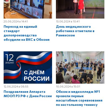
20.06.2024 в 14:41
13.06.2024 в 10:41
Переход на единый
День медицинского
стандарт
работника отметили в
делопроизводства
Раменском
обсудили на ВКС в Обкоме
12.06.2024 в 08:55
10.06.2024 в 15:01
Поздравление Аппарата
Обком и медколледж №1
МООП РЗ РФ с Днем России
провели первые
масштабные соревнования
по настольному теннису