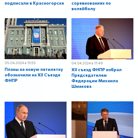
подписали в Красногорске
соревнованиях по
волейболу
05.04.2024 в 13:55
04.04.2024 в 17:49
Планы на новую пятилетку
XII съезд ФНПР избрал
обозначили на XII Съезде
Председателем
ФНПР
Федерации Михаила
Шмакова