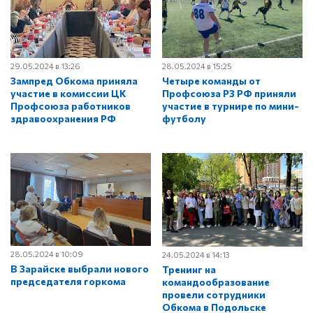
29.05.2024 в 13:26
28.05.2024 в 15:25
Зампред Обкома приняла
Четыре команды от
участие в комиссии ЦК
Профсоюза РЗ РФ приняли
Профсоюза работников
участие в турнире по мини-
здравоохранения РФ
футболу
28.05.2024 в 10:09
24.05.2024 в 14:13
В Зарайске выбрали нового
Тренинг на
председателя горкома
командообразование
провели сотрудники
Обкома в Подольске