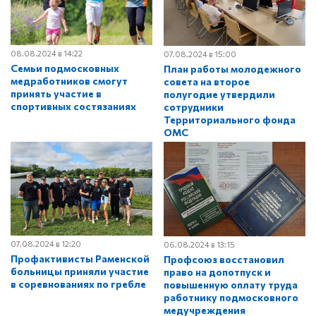
08.08.2024 в 14:22
07.08.2024 в 15:00
Семьи подмосковных
План работы молодежного
медработников смогут
совета на второе
принять участие в
полугодие утвердили
спортивных состязаниях
сотрудники
Территориального фонда
ОМС
07.08.2024 в 12:20
06.08.2024 в 13:15
Профактивисты Раменской
Профсоюз восстановил
больницы приняли участие
право на допотпуск и
в соревнованиях по гребле
повышенную оплату труда
работнику подмосковного
медучреждения