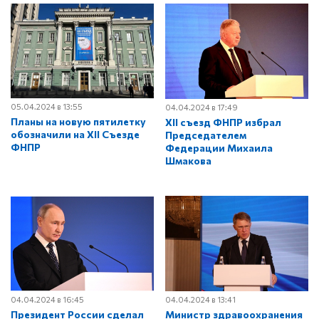
05.04.2024 в 13:55
04.04.2024 в 17:49
Планы на новую пятилетку
XII съезд ФНПР избрал
обозначили на XII Съезде
Председателем
ФНПР
Федерации Михаила
Шмакова
04.04.2024 в 16:45
04.04.2024 в 13:41
Президент России сделал
Министр здравоохранения