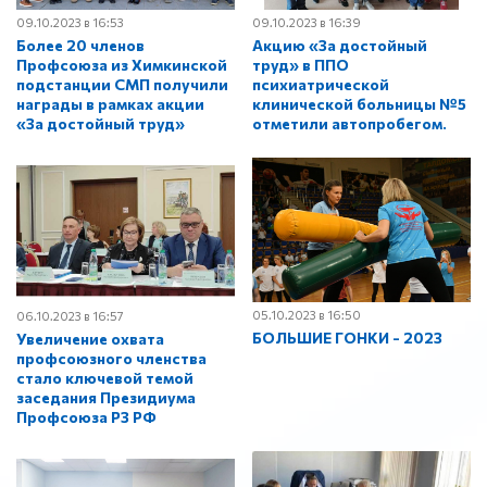
09.10.2023 в 16:53
09.10.2023 в 16:39
Более 20 членов
Акцию «За достойный
Профсоюза из Химкинской
труд» в ППО
подстанции СМП получили
психиатрической
награды в рамках акции
клинической больницы №5
«За достойный труд»
отметили автопробегом.
05.10.2023 в 16:50
06.10.2023 в 16:57
БОЛЬШИЕ ГОНКИ - 2023
Увеличение охвата
профсоюзного членства
стало ключевой темой
заседания Президиума
Профсоюза РЗ РФ