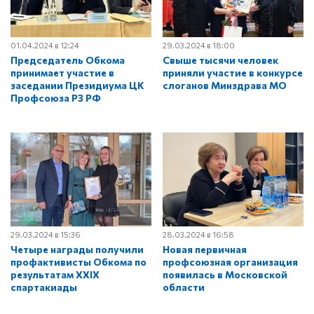
01.04.2024 в 12:24
29.03.2024 в 18:00
Председатель Обкома
Свыше тысячи человек
принимает участие в
приняли участие в конкурсе
заседании Президиума ЦК
слоганов Минздрава МО
Профсоюза РЗ РФ
29.03.2024 в 15:36
28.03.2024 в 16:58
Четыре награды получили
Новая первичная
профактивисты Обкома по
профсоюзная организация
результатам XXIX
появилась в Московской
спартакиады
области