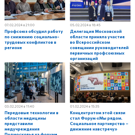
07.02.2024 в 21:00
05.02.2024 в 18:45
Профсоюз обсудил работу
Делегация Московской
по снижению социально-
области приняла участие
трудовых конфликтов в
во Всероссийском
регионе
совещании руководителей
первичных профсоюзных
организаций
03.02.2024 в 11:40
01.02.2024 в 15:35
Передовые технологии в
Концентратом этой связи
области медицины
стал Форум «Мы рядом.
представили
Социальное партнерство –
медучреждения
движение навстречу»
Подмосковья на форуме