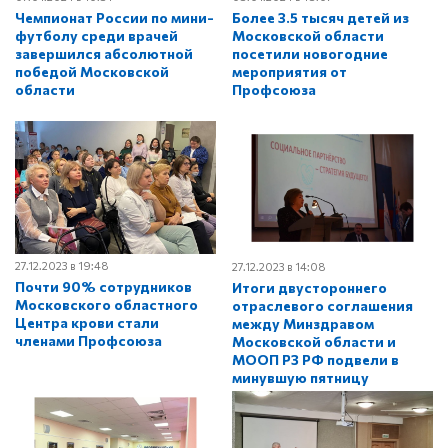
Чемпионат России по мини-
Более 3.5 тысяч детей из
футболу среди врачей
Московской области
завершился абсолютной
посетили новогодние
победой Московской
мероприятия от
области
Профсоюза
27.12.2023 в 19:48
27.12.2023 в 14:08
Почти 90% сотрудников
Итоги двустороннего
Московского областного
отраслевого соглашения
Центра крови стали
между Минздравом
членами Профсоюза
Московской области и
МООП РЗ РФ подвели в
минувшую пятницу