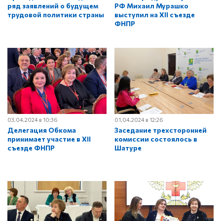
ряд заявлений о будущем
РФ Михаил Мурашко
трудовой политики страны
выступил на XII съезде
ФНПР
03.04.2024 в 10:36
01.04.2024 в 12:26
Делегация Обкома
Заседание трехсторонней
принимает участие в XII
комиссии состоялось в
съезде ФНПР
Шатуре