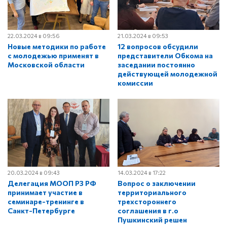
22.03.2024 в 09:56
21.03.2024 в 09:53
Новые методики по работе
12 вопросов обсудили
с молодежью применят в
представители Обкома на
Московской области
заседании постоянно
действующей молодежной
комиссии
20.03.2024 в 09:43
14.03.2024 в 17:22
Делегация МООП РЗ РФ
Вопрос о заключении
принимает участие в
территориального
семинаре-тренинге в
трехстороннего
Санкт-Петербурге
соглашения в г.о
Пушкинский решен