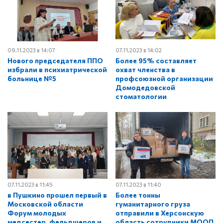
09.11.2023 в 14:07
07.11.2023 в 14:02
Нового председателя ППО
Более 95% составляет
избрали в психиатрической
охват членства в
больнице №5
профсоюзной организации
Домодедовской
стоматологии
07.11.2023 в 11:45
07.11.2023 в 11:40
в Пушкино прошел первый в
Более тонны
Московской области
гуманитарного груза
Форум молодых
отправили в Херсонскую
медсестер, фельдшеров и
область сотрудники МООП