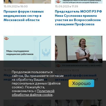
15.09.2023 в 18:00
15.09.2023 в 17:39
Прошел форум главных
Председатель МООП РЗ РФ
медицинских сестер в
Нина Суслонова приняла
Московской области
участие во Всероссийском
совещании Профсоюза
14.09.2023 в 17:40
14.09.2023 в 16:09
Продолжая пользоваться
Меры соцподдержки
Кто такой профсоюзный
сайтом, Вы принимаете согласие
медицинских работников
активист и чем он живет?
на обработку Ваших
Хорошо
персональных данных (файлов
cookie). Пожалуйста,
ознакомьтесь с
Политикой
обработки файлов cookie
.