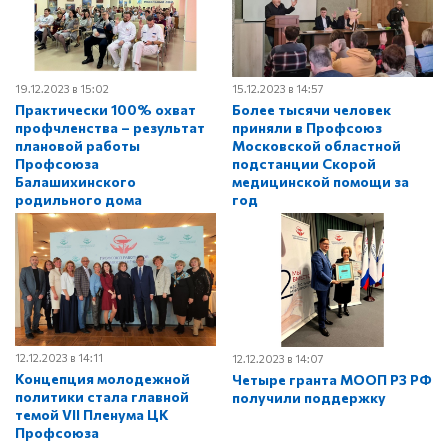
19.12.2023 в 15:02
15.12.2023 в 14:57
Практически 100% охват
Более тысячи человек
профчленства – результат
приняли в Профсоюз
плановой работы
Московской областной
Профсоюза
подстанции Скорой
Балашихинского
медицинской помощи за
родильного дома
год
12.12.2023 в 14:11
12.12.2023 в 14:07
Концепция молодежной
Четыре гранта МООП РЗ РФ
политики стала главной
получили поддержку
темой VII Пленума ЦК
Профсоюза