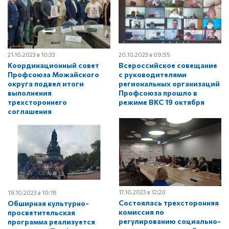
21.10.2023 в 10:33
20.10.2023 в 09:55
Координационный совет
Всероссийское совещание
Профсоюза Можайского
с руководителями
округа подвел итоги
региональных организаций
выполнения
Профсоюза прошло в
трехстороннего
режиме ВКС 19 октября
соглашения
17.10.2023 в 12:20
19.10.2023 в 10:18
Состоялась трехсторонняя
Обширная культурно-
комиссия по
просветительская
регулированию социально-
программа реализуется