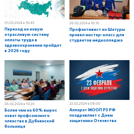
01.03.2024 в 16:45
28.02.2024 в 16:10
Переход на новую
Профактивист из Шатуры
отраслевую систему
провел мастер-класс для
оплаты труда в
студентов медколледжа
здравоохранении пройдет
в 2026 году
23.02.2024 в 08:00
26.02.2024 в 10:20
Аппарат МООП РЗ РФ
Более чем на 60% вырос
поздравляет с Днем
охват профсоюзного
защитника Отечества
членства в Дубненской
больнице