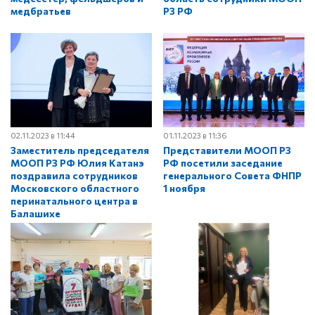
медбратьев
РЗ РФ
02.11.2023 в 11:44
01.11.2023 в 11:36
Заместитель председателя
Представители МООП РЗ
МООП РЗ РФ Юлия Катанэ
РФ посетили заседание
поздравила сотрудников
генерального Совета ФНПР
Московского областного
1 ноября
перинатального центра в
Балашихе