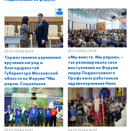
25.01.2024 в 19:16
29.01.2024 в 20:24
«Мы вместе. Мы рядом», -
Торжественная церемония
так резюмировала свое
вручения наград и
выступление на Форуме
благодарностей
лидер Подмосковного
Губернатора Московской
Профсоюза работников
области на Форуме "Мы
здравоохранения Нина
рядом. Социальное
Суслонова
партнерство – движение
навстречу"
07.01.2024 в 10:51
05.01.2024 в 18:07