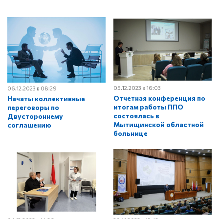
05.12.2023 в 16:03
06.12.2023 в 08:29
Отчетная конференция по
Начаты коллективные
итогам работы ППО
переговоры по
состоялась в
Двустороннему
Мытищинской областной
соглашению
больнице