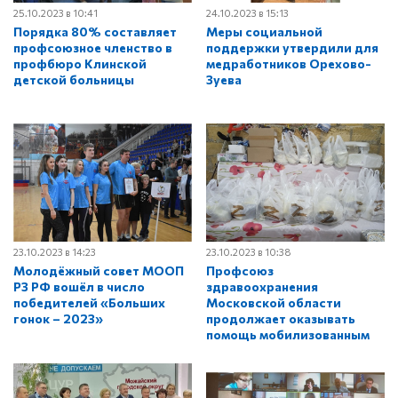
25.10.2023 в 10:41
24.10.2023 в 15:13
Порядка 80% составляет
Меры социальной
профсоюзное членство в
поддержки утвердили для
профбюро Клинской
медработников Орехово-
детской больницы
Зуева
23.10.2023 в 14:23
23.10.2023 в 10:38
Молодёжный совет МООП
Профсоюз
РЗ РФ вошёл в число
здравоохранения
победителей «Больших
Московской области
гонок – 2023»
продолжает оказывать
помощь мобилизованным